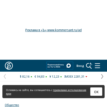
Реклама в «Ъ» www.kommersant.ru/ad
Коммерсантъ
Вход
$ 82,16
€ 94,83
¥ 12,23
IMOEX 2281,31
Предыдущая
С
страница
с
Оставаясь на сайте, вы соглашаетесь с
правилами использования
ОК
куки
Общество