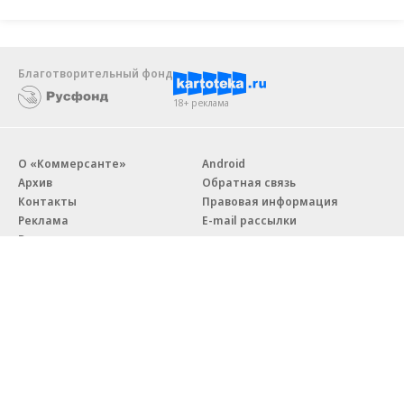
Благотворительный фонд
18+ реклама
О «Коммерсанте»
Android
Архив
Обратная связь
Контакты
Правовая информация
Реклама
E-mail рассылки
Вакансии
18+
© АО «Коммерсантъ». 127006, Москва, Оружейный переулок д. 41,
тел. +7 (495) 797-69-70.
Сетевое издание «Коммерсантъ» (доменное имя сайта:
kommersant.ru) зарегистрировано Федеральной службой