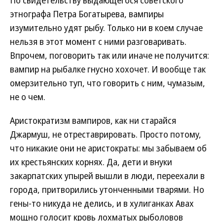
По свидетельству выдающегося советского
этнографа Петра Богатырева, вампиры
изумительно удят рыбу. Только ни в коем случае
нельзя в этот момент с ними разговаривать.
Впрочем, поговорить так или иначе не получится:
вампир на рыбалке гнусно хохочет. И вообще так
омерзительно туп, что говорить с ним, чумазым,
не о чем.
Аристократизм вампиров, как ни старайся
Джармуш, не отреставрировать. Просто потому,
что никакие они не аристократы: мы забываем об
их крестьянских корнях. Да, дети и внуки
закарпатских упырей вышли в люди, переехали в
города, притворились утонченными тварями. Но
гены-то никуда не делись, и в хулиганках Авах
мощно голосит кровь лохматых рыболовов