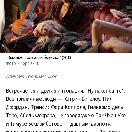
"Выживут только любовники" (2013)
Фото: kinopoisk.ru
Михаил Трофименков
Встречается и другая интонация: "Ну наконец-то".
Все приличные люди — Кэтрин Бигелоу, Нил
Джордан, Фрэнсис Форд Коппола, Гильермо дель
Торо, Абель Феррара, не говоря уже о Пак Чхан Уке
и Тимуре Бекмамбетове — давным-давно на
животрепещущую тему высказались, а Джармуш,