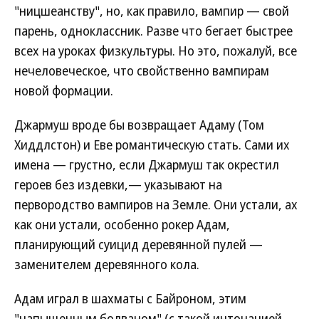
"ницшеанству", но, как правило, вампир — свой
парень, одноклассник. Разве что бегает быстрее
всех на уроках физкультуры. Но это, пожалуй, все
нечеловеческое, что свойственно вампирам
новой формации.
Джармуш вроде бы возвращает Адаму (Том
Хиддлстон) и Еве романтическую стать. Сами их
имена — грустно, если Джармуш так окрестил
героев без издевки,— указывают на
первородство вампиров на Земле. Они устали, ах
как они устали, особенно рокер Адам,
планирующий суицид деревянной пулей —
заменителем деревянного кола.
Адам играл в шахматы с Байроном, этим
"напыщенным болваном" (с такой интонацией