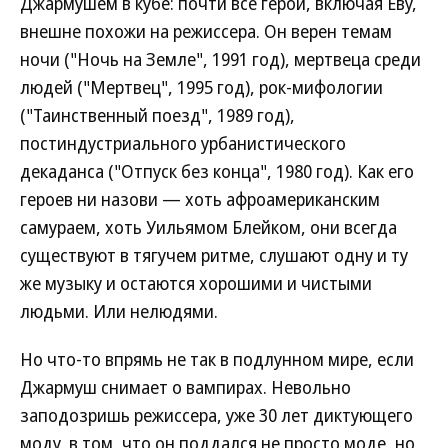
Джармушем в кубе: почти все герои, включая Еву,
внешне похожи на режиссера. Он верен темам
ночи ("Ночь на Земле", 1991 год), мертвеца среди
людей ("Мертвец", 1995 год), рок-мифологии
("Таинственный поезд", 1989 год),
постиндустриального урбанистического
декаданса ("Отпуск без конца", 1980 год). Как его
героев ни назови — хоть афроамериканским
самураем, хоть Уильямом Блейком, они всегда
существуют в тягучем ритме, слушают одну и ту
же музыку и остаются хорошими и чистыми
людьми. Или нелюдями.
Но что-то впрямь не так в подлунном мире, если
Джармуш снимает о вампирах. Невольно
заподозришь режиссера, уже 30 лет диктующего
моду, в том, что он поддался не просто моде, но