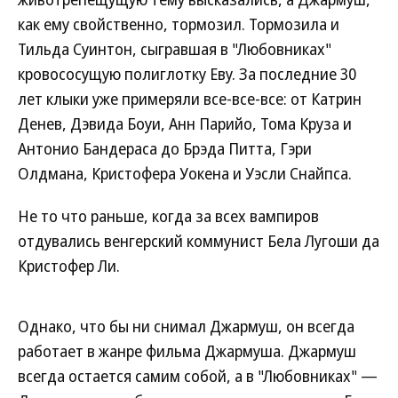
как ему свойственно, тормозил. Тормозила и
Тильда Суинтон, сыгравшая в "Любовниках"
кровососущую полиглотку Еву. За последние 30
лет клыки уже примеряли все-все-все: от Катрин
Денев, Дэвида Боуи, Анн Парийо, Тома Круза и
Антонио Бандераса до Брэда Питта, Гэри
Олдмана, Кристофера Уокена и Уэсли Снайпса.
Не то что раньше, когда за всех вампиров
отдувались венгерский коммунист Бела Лугоши да
Кристофер Ли.
Однако, что бы ни снимал Джармуш, он всегда
работает в жанре фильма Джармуша. Джармуш
всегда остается самим собой, а в "Любовниках" —