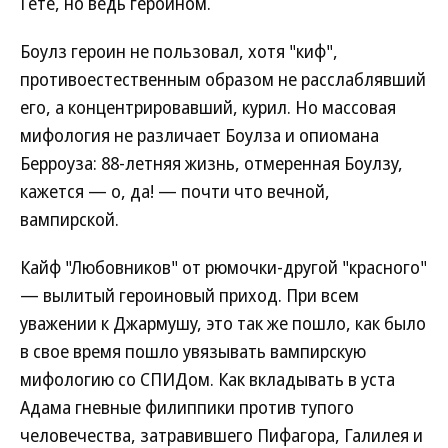
Гете, но ведь героином.
Боулз героин не пользовал, хотя "киф",
противоестественным образом не расслаблявший
его, а концентрировавший, курил. Но массовая
мифология не различает Боулза и опиомана
Берроуза: 88-летняя жизнь, отмеренная Боулзу,
кажется — о, да! — почти что вечной,
вампирской.
Кайф "Любовников" от рюмочки-другой "красного"
— вылитый героиновый приход. При всем
уважении к Джармушу, это так же пошло, как было
в свое время пошло увязывать вампирскую
мифологию со СПИДом. Как вкладывать в уста
Адама гневные филиппики против тупого
человечества, затравившего Пифагора, Галилея и