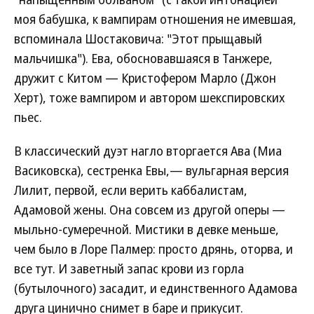
моя бабушка, к вампирам отношения не имевшая,
вспоминала Шостаковича: "Этот прыщавый
мальчишка"). Ева, обосновавшаяся в Танжере,
дружит с Китом — Кристофером Марло (Джон
Херт), тоже вампиром и автором шекспировских
пьес.
В классический дуэт нагло вторгается Ава (Миа
Васиковска), сестренка Евы,— вульгарная версия
Лилит, первой, если верить каббалистам,
Адамовой жены. Она совсем из другой оперы —
мыльно-сумеречной. Мистики в девке меньше,
чем было в Лоре Палмер: просто дрянь, оторва, и
все тут. И заветный запас крови из горла
(бутылочного) засадит, и единственного Адамова
друга цинично снимет в баре и прикусит.