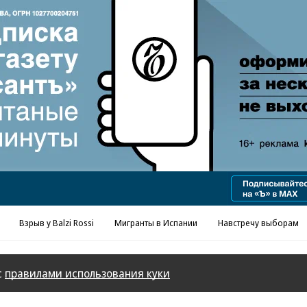
Реклама в «Ъ» www.kommersant.ru/ad
Взрыв у Balzi Rossi
Мигранты в Испании
Навстречу выборам
с
правилами использования куки