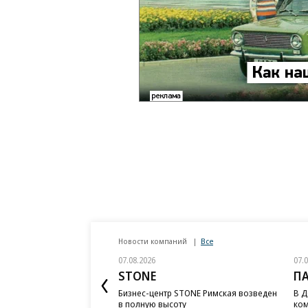
Новости компаний
Все
07.08.2026
07.
STONE
П
Бизнес-центр STONE Римская возведен
В Д
в полную высоту
ком