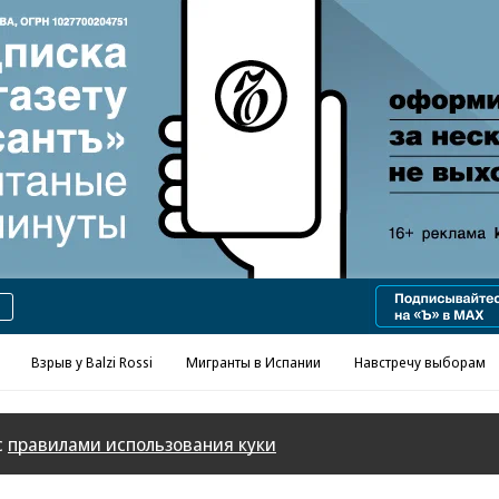
Реклама в «Ъ» www.kommersant.ru/ad
Взрыв у Balzi Rossi
Мигранты в Испании
Навстречу выборам
с
правилами использования куки