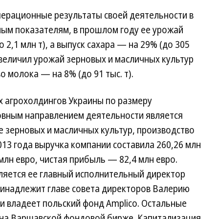
операционные результаты своей деятельности в
ным показателям, в прошлом году ее урожай
 2,1 млн т), а выпуск сахара — на 29% (до 305
 увеличил урожай зерновых и масличных культур
во молока — на 8% (до 91 тыс. т).
их агрохолдингов Украины по размеру
сновным направлением деятельности является
е зерновых и масличных культур, производство
013 года выручка компании составила 260,26 млн
млн евро, чистая прибыль — 82,4 млн евро.
ляется ее главный исполнительный директор
ринадлежит главе совета директоров Валерию
и владеет польский фонд Amplico. Остальные
на Варшавской фондовой бирже. Капитализация