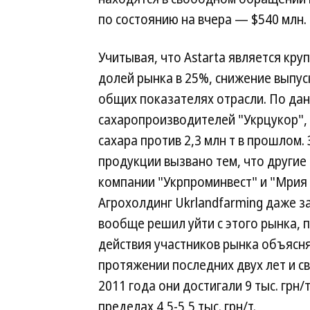
по состоянию на вчера — $540 млн.
Учитывая, что Astarta является кр
долей рынка в 25%, снижение выпус
общих показателях отрасли. По д
сахаропроизводителей "Укрцукор", в
сахара против 2,3 млн т в прошлом
продукции вызвано тем, что другие 
компании "Укрпроминвест" и "Мрия 
Агрохолдинг Ukrlandfarming даже з
вообще решил уйти с этого рынка, 
действия участников рынка объясня
протяжении последних двух лет и с
2011 года они достигали 9 тыс. грн/
пределах 4,5-5,5 тыс. грн/т.