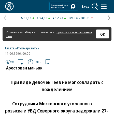
Коммерсантъ
Вход
$ 82,16
€ 94,83
¥ 12,23
IMOEX 2281,31
Предыдущая
С
страница
с
Оставаясь на сайте, вы соглашаетесь с
правилами использования
ОК
куки
Газета «Коммерсантъ»
11.06.1996, 00:00
90
1 мин.
Арестован маньяк
При виде девочек Геев не мог совладать с
вожделением
Сотрудники Московского уголовного
розыска и УВД Северного округа задержали 27-