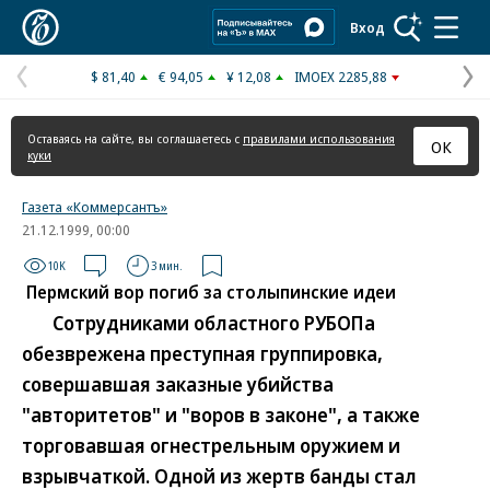
Коммерсантъ
Вход
$ 81,40
€ 94,05
¥ 12,08
IMOEX 2285,88
Предыдущая
С
страница
с
Оставаясь на сайте, вы соглашаетесь с
правилами использования
ОК
куки
Газета «Коммерсантъ»
21.12.1999, 00:00
10K
3 мин.
Пермский вор погиб за столыпинские идеи
Сотрудниками областного РУБОПа
обезврежена преступная группировка,
совершавшая заказные убийства
"авторитетов" и "воров в законе", а также
торговавшая огнестрельным оружием и
взрывчаткой. Одной из жертв банды стал