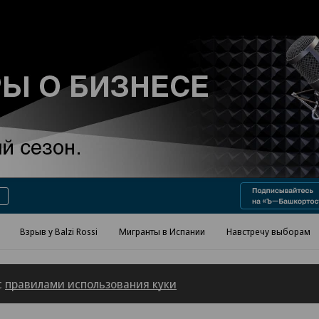
Реклама в «Ъ» www.kommersant.ru/ad
Взрыв у Balzi Rossi
Мигранты в Испании
Навстречу выборам
с
правилами использования куки