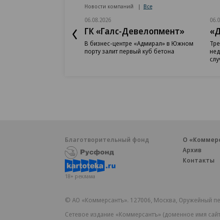
Новости компаний
Все
06.08.2026
06.
ГК «Галс-Девелопмент»
«Д
В бизнес-центре «Адмирал» в Южном
Тре
порту залит первый куб бетона
нед
слу
Благотворительный фонд
О «Коммер
Архив
Контакты
18+ реклама
© АО «Коммерсантъ». 127006, Москва, Оружейный пе
Сетевое издание «Коммерсантъ» (доменное имя сайт