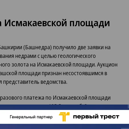
а Исмакаевской площади
ашкирии (Башнедра) получило две заявки на
ования недрами с целью геологического
ного золота на Исмакаевской площади. Аукцион
кташской площади признан несостоявшимся в
л представитель ведомства.
 разового платежа по Исмакаевской площади
частие в аукционе — 125,5 тыс. руб. Заявки
н планируется провести 25 ноября.