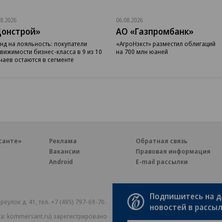
08.2026
06.08.2026
онстрой»
АО «Газпромбанк»
нд на лояльность: покупатели
«АгроНэкст» разместил облигаций
вижимости бизнес-класса в 9 из 10
на 700 млн юаней
чаев остаются в сегменте
санте»
Реклама
Обратная связь
Вакансии
Правовая информация
Android
E-mail рассылки
Подпишитесь на 
реулок д. 41,
тел. +7 (495) 797-69-70.
Партнерские проекты/матери
новостей в рассы
«Промо» и «Официальное со
а: kommersant.ru) зарегистрировано