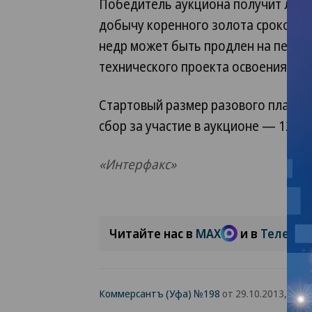
Победитель аукциона получит лицен
добычу коренного золота сроком на
недр может быть продлен на перио
технического проекта освоения лиц
Стартовый размер разового платежа
сбор за участие в аукционе — 125,5 
«Интерфакс»
Читайте нас в
MAX
и в
Телегра
Коммерсантъ (Уфа) №198
от 29.10.2013, стр. 