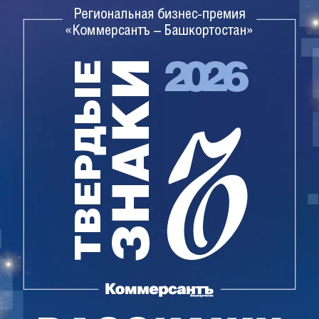
зию на геологическое изучение, разведку и
 25 лет. При этом срок пользования участком
д отработки месторождения, исходя из
ензионного участка.
 по Акташской площади составлял 5,7 млн руб.,
тыс. руб.
Поделиться
ме
12