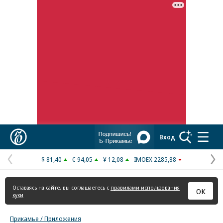
Реклама в «Ъ» www.kommersant.ru/ad
Коммерсантъ
Вход
$ 81,40
€ 94,05
¥ 12,08
IMOEX 2285,88
Предыдущая
С
страница
с
Оставаясь на сайте, вы соглашаетесь с
правилами использования
ОК
куки
Прикамье / Приложения