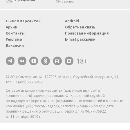
18+ реклама
О «Коммерсанте»
Android
Архив
Обратная связь
Контакты
Правовая информация
Реклама
E-mail рассылки
Вакансии
18+
© АО «Коммерсантъ». 127006, Москва, Оружейный переулок д. 41,
тел. +7 (495) 797-69-70.
Сетевое издание «Коммерсантъ» (доменное имя сайта:
kommersant.ru) зарегистрировано Федеральной службой
по надзору в сфере связи, информационных технологий и массовых
коммуникаций (Роскомнадзор), регистрационный номер и дата
принятия решения о регистрации: серия
Эл № ФС77-76922
от 11 октября 2019 г.
Партнерские проекты/материалы, новости компаний, материалы