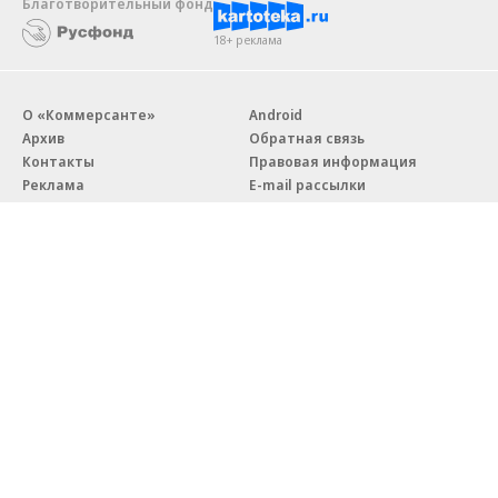
Благотворительный фонд
18+ реклама
О «Коммерсанте»
Android
Архив
Обратная связь
Контакты
Правовая информация
Реклама
E-mail рассылки
Вакансии
18+
© АО «Коммерсантъ». 127006, Москва, Оружейный переулок д. 41,
тел. +7 (495) 797-69-70.
Сетевое издание «Коммерсантъ» (доменное имя сайта:
kommersant.ru) зарегистрировано Федеральной службой
по надзору в сфере связи, информационных технологий и массовых
коммуникаций (Роскомнадзор), регистрационный номер и дата
принятия решения о регистрации: серия
Эл № ФС77-76922
от 11 октября 2019 г.