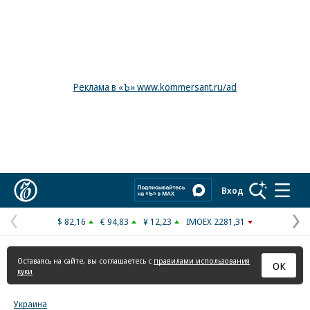
Реклама в «Ъ» www.kommersant.ru/ad
Коммерсантъ
Вход
$ 82,16
€ 94,83
¥ 12,23
IMOEX 2281,31
Предыдущая
С
страница
с
Оставаясь на сайте, вы соглашаетесь с
правилами использования
ОК
куки
Украина