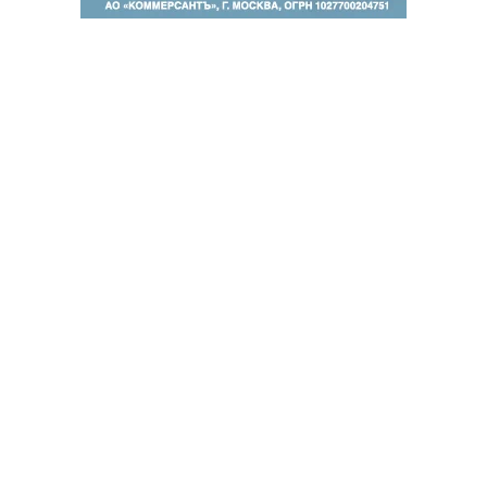
Благотворительный фонд
18+ реклама
О «Коммерсанте»
Android
Архив
Обратная связь
Контакты
Правовая информация
Реклама
E-mail рассылки
Вакансии
18+
© АО «Коммерсантъ». 127006, Москва, Оружейный переулок д. 41,
тел. +7 (495) 797-69-70.
Сетевое издание «Коммерсантъ» (доменное имя сайта:
kommersant.ru) зарегистрировано Федеральной службой