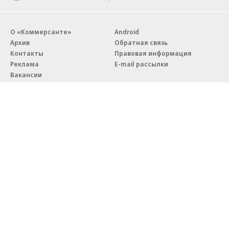
О «Коммерсанте»
Android
Архив
Обратная связь
Контакты
Правовая информация
Реклама
E-mail рассылки
Вакансии
18+
© АО «Коммерсантъ». 127006, Москва, Оружейный переулок д. 41,
тел. +7 (495) 797-69-70.
Сетевое издание «Коммерсантъ» (доменное имя сайта:
kommersant.ru) зарегистрировано Федеральной службой
по надзору в сфере связи, информационных технологий и массовых
коммуникаций (Роскомнадзор), регистрационный номер и дата
принятия решения о регистрации: серия
Эл № ФС77-76922
от 11 октября 2019 г.
Партнерские проекты/материалы, новости компаний, материалы
с пометкой «Промо» и «Официальное сообщение» опубликованы