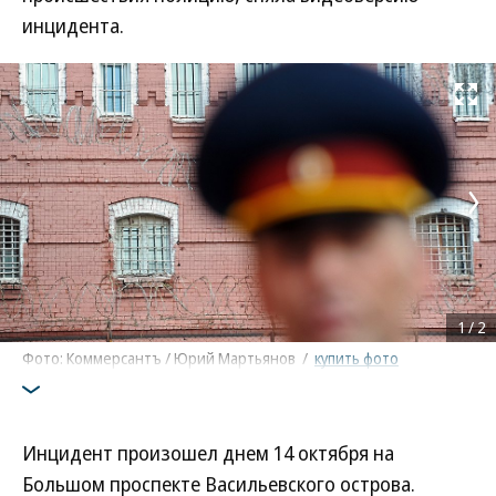
инцидента.
Развернуть на
1
/
2
Фото: Коммерсантъ / Юрий Мартьянов
/
купить фото
Инцидент произошел днем 14 октября на
Большом проспекте Васильевского острова.