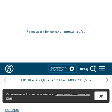
Реклама в «Ъ» www.kommersant.ru/ad
Коммерсантъ
Вход
$ 81,40
€ 94,05
¥ 12,17
IMOEX 2303,53
Предыдущая
С
страница
с
Оставаясь на сайте, вы соглашаетесь с
правилами использования
ОК
куки
Концерты