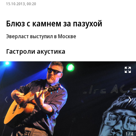
15.10.2013, 00:20
Блюз с камнем за пазухой
Эверласт выступил в Москве
Гастроли акустика
Развернуть на
1
/
4