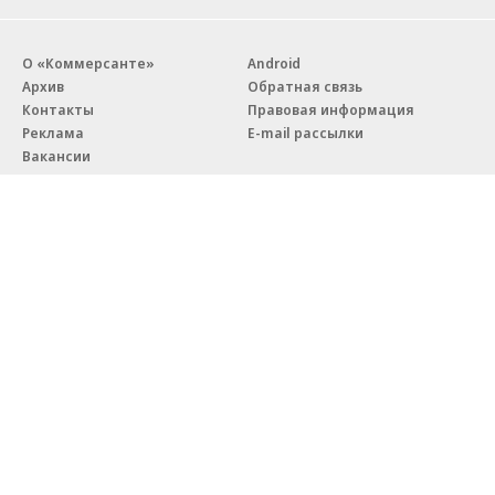
О «Коммерсанте»
Android
Архив
Обратная связь
Контакты
Правовая информация
Реклама
E-mail рассылки
Вакансии
18+
© АО «Коммерсантъ». 127006, Москва, Оружейный переулок д. 41,
тел. +7 (495) 797-69-70.
Сетевое издание «Коммерсантъ» (доменное имя сайта:
kommersant.ru) зарегистрировано Федеральной службой
по надзору в сфере связи, информационных технологий и массовых
коммуникаций (Роскомнадзор), регистрационный номер и дата
принятия решения о регистрации: серия
Эл № ФС77-76922
от 11 октября 2019 г.
Партнерские проекты/материалы, новости компаний, материалы
с пометкой «Промо» и «Официальное сообщение» опубликованы