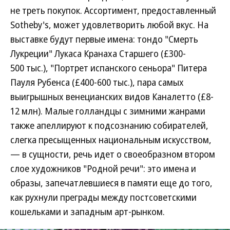
не треть покупок. Ассортимент, предоставленный
Sotheby's, может удовлетворить любой вкус. На
выставке будут первые имена: тондо "Смерть
Лукреции" Лукаса Кранаха Старшего (£300-
500 тыс.), "Портрет испанского сеньора" Питера
Пауля Рубенса (£400-600 тыс.), пара самых
выигрышных венецианских видов Каналетто (£8-
12 млн). Малые голландцы с зимними жанрами
также апеллируют к подсознанию собирателей,
слегка пресыщенных национальным искусством,
— в сущности, речь идет о своеобразном втором
слое художников "Родной речи": это имена и
образы, запечатлевшиеся в памяти еще до того,
как рухнули преграды между постсоветскими
кошельками и западным арт-рынком.