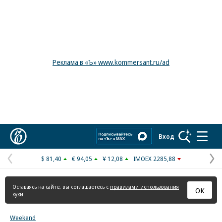
Реклама в «Ъ» www.kommersant.ru/ad
Коммерсантъ
Вход
$ 81,40
€ 94,05
¥ 12,08
IMOEX 2285,88
Предыдущая
С
страница
с
Оставаясь на сайте, вы соглашаетесь с
правилами использования
ОК
куки
Weekend