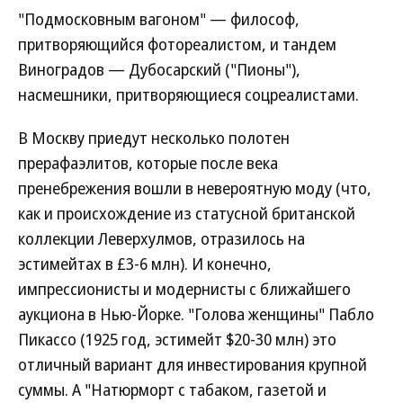
"Подмосковным вагоном" — философ,
притворяющийся фотореалистом, и тандем
Виноградов — Дубосарский ("Пионы"),
насмешники, притворяющиеся соцреалистами.
В Москву приедут несколько полотен
прерафаэлитов, которые после века
пренебрежения вошли в невероятную моду (что,
как и происхождение из статусной британской
коллекции Леверхулмов, отразилось на
эстимейтах в £3-6 млн). И конечно,
импрессионисты и модернисты c ближайшего
аукциона в Нью-Йорке. "Голова женщины" Пабло
Пикассо (1925 год, эстимейт $20-30 млн) это
отличный вариант для инвестирования крупной
суммы. А "Натюрморт с табаком, газетой и