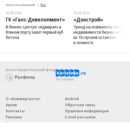
Новости компаний
Все
06.08.2026
06.08.2026
ГК «Галс-Девелопмент»
«Донстрой»
В бизнес-центре «Адмирал» в
Тренд на лояльность: покупат
Южном порту залит первый куб
недвижимости бизнес-класса в
бетона
из 10 случаев остаются
в сегменте
Благотворительный фонд
18+ реклама
О «Коммерсанте»
Android
Архив
Обратная связь
Контакты
Правовая информация
Реклама
E-mail рассылки
Вакансии