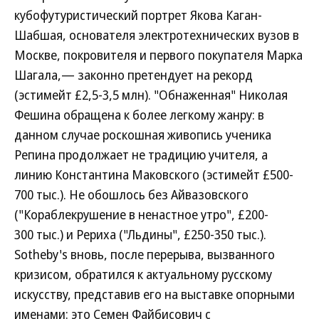
кубофутуристический портрет Якова Каган-
Шабшая, основателя электротехнических вузов в
Москве, покровителя и первого покупателя Марка
Шагала,— законно претендует на рекорд
(эстимейт £2,5-3,5 млн). "Обнаженная" Николая
Фешина обращена к более легкому жанру: в
данном случае роскошная живопись ученика
Репина продолжает не традицию учителя, а
линию Константина Маковского (эстимейт £500-
700 тыс.). Не обошлось без Айвазовского
("Кораблекрушение в ненастное утро", £200-
300 тыс.) и Рериха ("Льдины", £250-350 тыс.).
Sotheby's вновь, после перерыва, вызванного
кризисом, обратился к актуальному русскому
искусству, представив его на выставке опорными
именами: это Семен Файбисович с