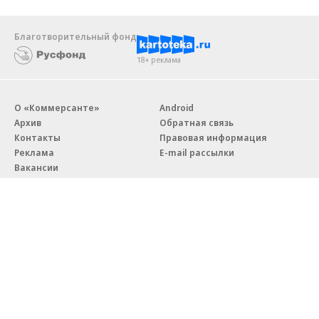
Благотворительный фонд
18+ реклама
О «Коммерсанте»
Android
Архив
Обратная связь
Контакты
Правовая информация
Реклама
E-mail рассылки
Вакансии
18+
© АО «Коммерсантъ». 127006, Москва, Оружейный переулок д. 41,
тел. +7 (495) 797-69-70.
Сетевое издание «Коммерсантъ» (доменное имя сайта:
kommersant.ru) зарегистрировано Федеральной службой
по надзору в сфере связи, информационных технологий и массовых
коммуникаций (Роскомнадзор), регистрационный номер и дата