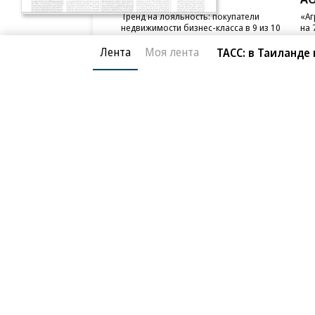
Тренд на лояльность: покупатели
«Аг
недвижимости бизнес-класса в 9 из 10
на 
случаев остаются в сегменте
Лента
Моя лента
ТАСС: в Таиланде
Благотворительный фонд
О «Коммер
Архив
Контакты
18+ реклама
© АО «Коммерсантъ». 127006, Москва, Оружейный пе
Сетевое издание «Коммерсантъ» (доменное имя сайт
Федеральной службой по надзору в сфере связи, и
и массовых коммуникаций (Роскомнадзор), регистра
решения о регистрации: серия
Эл № ФС77-76922
от 1