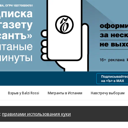
Реклама в «Ъ» www.kommersant.ru/ad
Взрыв у Balzi Rossi
Мигранты в Испании
Навстречу выборам
с
правилами использования куки