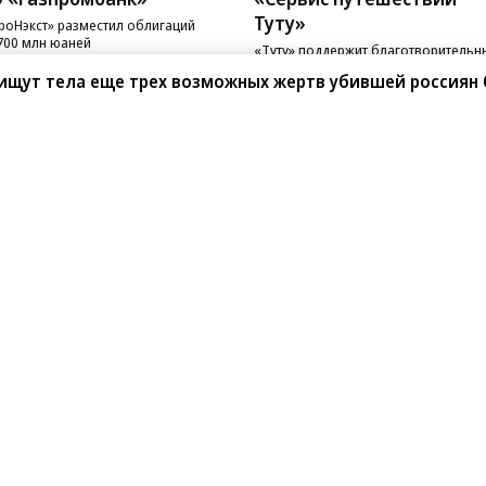
Туту»
роНэкст» разместил облигаций
700 млн юаней
«Туту» поддержит благотворительн
фонд «Линия Жизни»
 ищут тела еще трех возможных жертв убившей россиян
санте»
Реклама
Обратная связь
Вакансии
Правовая информация
Android
E-mail рассылки
реулок д. 41,
тел. +7 (495) 797-69-70.
Партнерские проекты/матери
«Промо» и «Официальное со
а: kommersant.ru) зарегистрировано
нформационных технологий
На kommersant.ru применяют
ционный номер и дата принятия
1 октября 2019 г.