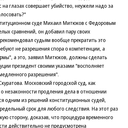
ас на глазах совершает убийство, неужели надо за
олосовать?"
титуционном суде Михаил Митюков с Федоровым
мелых сравнений, он добавил пару своих
орекомендовал судьям вообще прекратить это
требуют не разрешения спора о компетенции, а
рмы", а это, заявил Митюков, должны сделать
туции президент своими указами "восполняет
медленного разрешения".
уратова. Московский городской суд, как
е о незаконности продления дела в отношении
лся одним из решений конституционных судей,
редельный срок для любого следствия. На этот раз
кую сторону, доказав, что процедура временного
сти действительно не предусмотрена