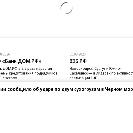
08.2026
05.08.2026
 «Банк ДОМ.РФ»
ВЭБ.РФ
к ДОМ.РФ в 2,5 раза нарастил
Новосибирск, Сургут и Южно-
емы кредитования подрядчиков
Сахалинск — в лидерах по активнос
 с эскроу
реализации ГЧП
ии сообщило об ударе по двум сухогрузам в Черном мо
санте»
Реклама
Обратная связь
Вакансии
Правовая информация
Android
E-mail рассылки