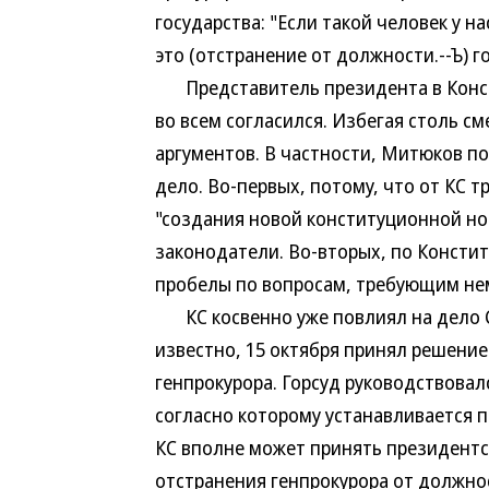
государства: "Если такой человек у н
это (отстранение от должности.--Ъ) г
Представитель президента в Конс
во всем согласился. Избегая столь с
аргументов. В частности, Митюков п
дело. Во-первых, потому, что от КС 
"создания новой конституционной но
законодатели. Во-вторых, по Консти
пробелы по вопросам, требующим не
КС косвенно уже повлиял на дело Ск
известно, 15 октября принял решени
генпрокурора. Горсуд руководствова
согласно которому устанавливается п
КС вполне может принять президентс
отстранения генпрокурора от должно