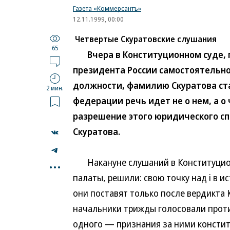
Газета «Коммерсантъ»
12.11.1999, 00:00
Четвертые Скуратовские слушания
65
Вчера в Конституционном суде, г
президента России самостоятельно
должности, фамилию Скуратова ста
2 мин.
федерации речь идет не о нем, а о
разрешение этого юридического сп
Скуратова.
...
Накануне слушаний в Конституцион
палаты, решили: свою точку над i в и
они поставят только после вердикта К
начальники трижды голосовали проти
одного — признания за ними констит