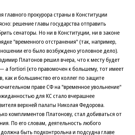
главного прокурора страны в Конституции
ясно: решение главы государства отправить
рить сенаторы. Но ни в Конституции, ни в законе
рядке "временного отстранения" (так, например,
тношении его было возбуждено уголовное дело).
мир Платонов решил вчера, что к месту будет
 a fortiori (кто правомочен к большему, тот имеет
в, как и большинство его коллег по защите
ключительном праве СФ на "временное увольнение"
ожиданностью для КС стало вчерашнее
авителя верхней палаты Николая Федорова.
ько комплиментов Платонову, стал добиваться от
ия. По его словам, деятельность любого
, должна быть подконтрольна и подсудна главе