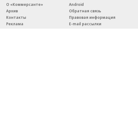
О «Коммерсанте»
Android
Архив
Обратная связь
Контакты
Правовая информация
Реклама
E-mail рассылки
Вакансии
18+
© АО «Коммерсантъ». 127006, Москва, Оружейный переулок д. 41,
тел. +7 (495) 797-69-70.
Сетевое издание «Коммерсантъ» (доменное имя сайта:
kommersant.ru) зарегистрировано Федеральной службой
по надзору в сфере связи, информационных технологий и массовых
коммуникаций (Роскомнадзор), регистрационный номер и дата
принятия решения о регистрации: серия
Эл № ФС77-76922
от 11 октября 2019 г.
Партнерские проекты/материалы, новости компаний, материалы
с пометкой «Промо» и «Официальное сообщение» опубликованы
на коммерческой основе.
На kommersant.ru применяются рекомендательные технологии.