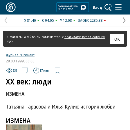
Коммерсантъ
Вход
$ 81,40
€ 94,05
¥ 12,08
IMOEX 2285,88
Предыдущая
С
страница
с
Оставаясь на сайте, вы соглашаетесь с
правилами использования
ОК
куки
Журнал "Огонёк"
28.03.1999, 00:00
336
17 мин.
XX век: люди
ИЗМЕНА
Татьяна Тарасова и Илья Кулик: история любви
ИЗМЕНА