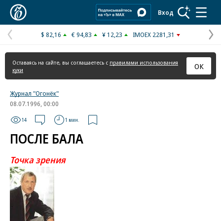
Коммерсантъ
Вход
$ 82,16
€ 94,83
¥ 12,23
IMOEX 2281,31
Предыдущая
С
страница
с
Оставаясь на сайте, вы соглашаетесь с
правилами использования
ОК
куки
Журнал "Огонёк"
08.07.1996, 00:00
14
1 мин.
ПОСЛЕ БАЛА
Точка зрения