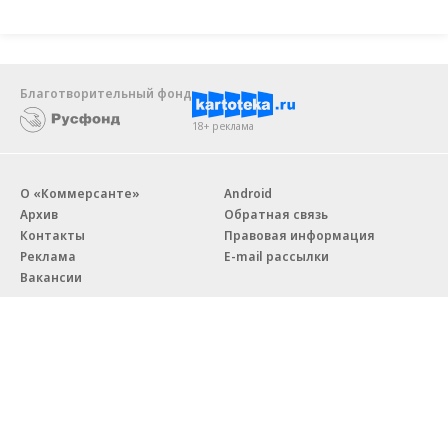
Благотворительный фонд
18+ реклама
О «Коммерсанте»
Android
Архив
Обратная связь
Контакты
Правовая информация
Реклама
E-mail рассылки
Вакансии
18+
© АО «Коммерсантъ». 127006, Москва, Оружейный переулок д. 41,
тел. +7 (495) 797-69-70.
Сетевое издание «Коммерсантъ» (доменное имя сайта: