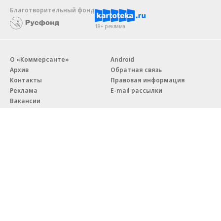
Благотворительный фонд
18+ реклама
О «Коммерсанте»
Android
Архив
Обратная связь
Контакты
Правовая информация
Реклама
E-mail рассылки
Вакансии
18+
© АО «Коммерсантъ». 127006, Москва, Оружейный переулок д. 41,
тел. +7 (495) 797-69-70.
Сетевое издание «Коммерсантъ» (доменное имя сайта:
kommersant.ru) зарегистрировано Федеральной службой
по надзору в сфере связи, информационных технологий и массовых
коммуникаций (Роскомнадзор), регистрационный номер и дата
принятия решения о регистрации: серия
Эл № ФС77-76922