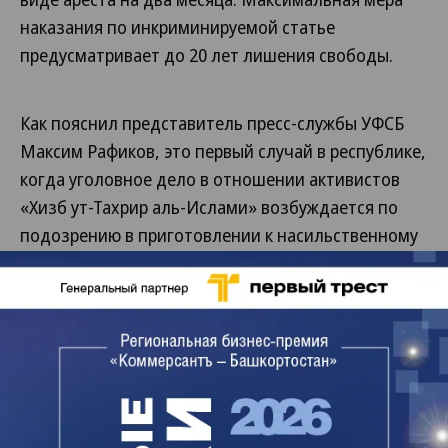
наказания по инкриминируемой статье
предусматривает до 20 лет лишения свободы.
Как пояснил представитель пресс-службы УФСБ
Максим Рафиков, это первый случай в республике,
когда уголовное дело в отношении активистов
«Хизб ут-Тахрир аль-Ислами» возбуждается по
подозрению в приготовлении к насильственному
захвату власти. В России таких дел возбуждено
всего четыре.
Обыски прошли и в квартирах других активистов.
Блогер Тагир Минибаев рассказал „Ъ“, что они
были проведены также в квартире у него, Ильдара
Ибрагимова, Динара Авдикеева, Нарда Хасанова и