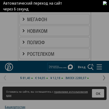
Автоматический переход на сайт
через
5
секунд
Реклама в «Ъ» www.kommersant.ru/ad
Коммерсантъ
Вход
$ 81,40
€ 94,05
¥ 12,18
IMOEX 2288,07
Предыдущая
С
страница
с
Оставаясь на сайте, вы соглашаетесь с
правилами использования
ОК
куки
Башкортостан