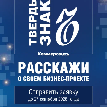
Рустама Хамзина.
Этим активистам инкриминируется ч. 2 ст. 282 УК
РФ («Организация деятельности экстремистской
организации»). Она предусматривает до двух лет
лишения свободы. По словам Тагира Минибаева,
обыски и задержания проходили в рамках
уголовного дела, которое было возбуждено еще в
ноябре 2012 года. «Тогда были задержаны около
30 мусульман»,— отметил он. Подозреваемые
отказались от дачи показаний, сославшись на ст.
51 Конституции РФ, позволяющей не
свидетельствовать против самого себя. У всех
обвиняемых назначенные государством
адвокаты.
Руководитель программы правозащитного центра