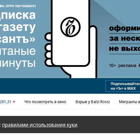
Реклама в «Ъ» www.kommersant.ru/ad
281,31
Что посмотреть в кино
Взрыв у Balzi Rossi
Мигранты в
с
правилами использования куки