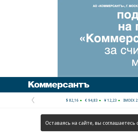
Коммерсантъ
$ 82,16
€ 94,83
¥ 12,23
IMOEX 2
Предыдущая
страница
Оставаясь на сайте, вы соглашаетесь 