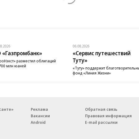
08.2026
06.08.2026
 «Газпромбанк»
«Сервис путешествий
Туту»
роНэкст» разместил облигаций
700 млн юаней
«Туту» поддержит благотворительн
фонд «Линия Жизни»
санте»
Реклама
Обратная связь
Вакансии
Правовая информация
Android
E-mail рассылки