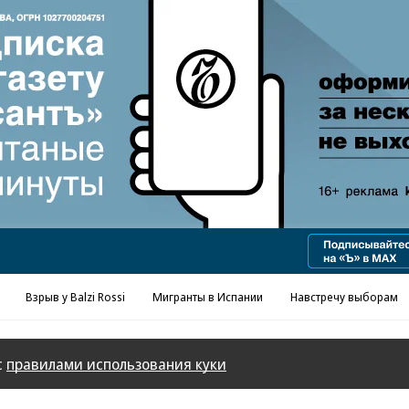
Реклама в «Ъ» www.kommersant.ru/ad
Взрыв у Balzi Rossi
Мигранты в Испании
Навстречу выборам
с
правилами использования куки