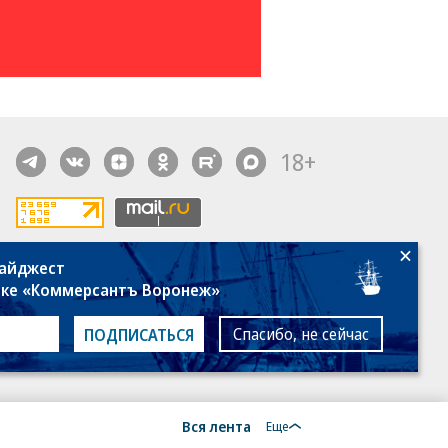
18+
дайджест
алы, новости компаний, материалы с пометкой
лке «Коммерсантъ Воронеж»
общение» опубликованы на коммерческой основе.
ся рекомендательные технологии.
Подробнее
Спасибо, не сейчас
ПОДПИСАТЬСЯ
Вся лента
Еще