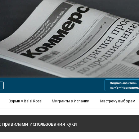
Реклама в «Ъ» www.kommersant.ru/ad
Взрыв у Balzi Rossi
Мигранты в Испании
Навстречу выборам
с
правилами использования куки