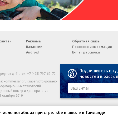
санте»
Реклама
Обратная связь
Вакансии
Правовая информация
Android
E-mail рассылки
Подпишитесь на 
реулок д. 41,
тел. +7 (495) 797-69-70.
Партнерские проекты/матери
новостей в рассы
«Промо» и «Официальное со
а: kommersant.ru) зарегистрировано
нформационных технологий
На kommersant.ru применяют
ционный номер и дата принятия
1 октября 2019 г.
число погибших при стрельбе в школе в Таиланде