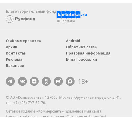
Благотворительный фонд
18+ реклама
О «Коммерсанте»
Android
Архив
Обратная связь
Контакты
Правовая информация
Реклама
E-mail рассылки
Вакансии
18+
© АО «Коммерсантъ». 127006, Москва, Оружейный переулок д. 41,
тел. +7 (495) 797-69-70.
Сетевое издание «Коммерсантъ» (доменное имя сайта:
kommersant.ru) зарегистрировано Федеральной службой
по надзору в сфере связи, информационных технологий и массовых
коммуникаций (Роскомнадзор), регистрационный номер и дата