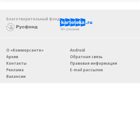
Благотворительный фонд
18+ реклама
О «Коммерсанте»
Android
Архив
Обратная связь
Контакты
Правовая информация
Реклама
E-mail рассылки
Вакансии
18+
© АО «Коммерсантъ». 127006, Москва, Оружейный переулок д. 41,
тел. +7 (495) 797-69-70.
Сетевое издание «Коммерсантъ» (доменное имя сайта:
kommersant.ru) зарегистрировано Федеральной службой
по надзору в сфере связи, информационных технологий и массовых