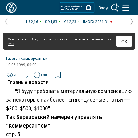
Коммерсантъ
Вход
$ 82,16
€ 94,83
¥ 12,23
IMOEX 2281,31
Предыдущая
С
страница
с
Оставаясь на сайте, вы соглашаетесь с
правилами использования
ОК
куки
Газета «Коммерсантъ»
10.06.1999, 00:00
68
1 мин.
Главные новости
"Я буду требовать материальную компенсацию
за некоторые наиболее тенденциозные статьи —
$200, $500, $1000"
Так Березовский намерен управлять
"Коммерсантом".
стр. 6