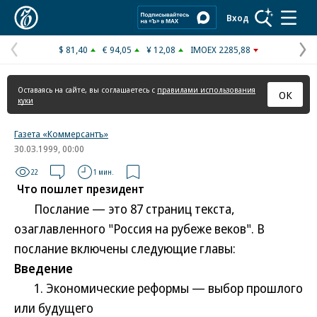
Коммерсантъ
Вход
$ 81,40
€ 94,05
¥ 12,08
IMOEX 2285,88
Предыдущая
С
страница
с
Оставаясь на сайте, вы соглашаетесь с
правилами использования
ОК
куки
Газета «Коммерсантъ»
30.03.1999, 00:00
22
1 мин.
Что пошлет президент
Послание — это 87 страниц текста,
озаглавленного "Россия на рубеже веков". В
послание включены следующие главы:
Введение
1. Экономические реформы — выбор прошлого
или будущего