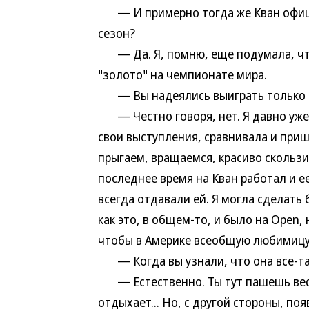
— И примерно тогда же Кван офици
сезон?
— Да. Я, помню, еще подумала, что
"золото" на чемпионате мира.
— Вы надеялись выиграть только в
— Честно говоря, нет. Я давно уже 
свои выступления, сравнивала и пришл
прыгаем, вращаемся, красиво скользи
последнее время на Кван работал и е
всегда отдавали ей. Я могла сделать
как это, в общем-то, и было на Open, 
чтобы в Америке всеобщую любимицу 
— Когда вы узнали, что она все-так
— Естественно. Ты тут пашешь весь 
отдыхает... Но, с другой стороны, по