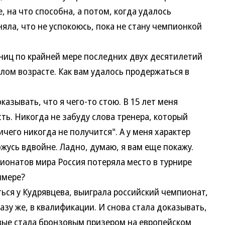
, на что способна, а потом, когда удалось
яла, что не успокоюсь, пока не стану чемпионкой
ц по крайней мере последних двух десятилетий
лом возрасте. Как вам удалось продержаться в
ывать, что я чего-то стою. В 15 лет меня
ть. Никогда не забуду слова тренера, который
ичего никогда не получится". А у меня характер
жусь вдвойне. Ладно, думаю, я вам еще покажу.
онатов мира Россия потеряла место в турнире
ммере?
я у Кудрявцева, выиграла российский чемпионат,
азу же, в квалификации. И снова стала доказывать,
рвые стала бронзовым призером на европейском