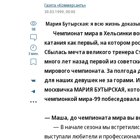
Газета «Коммерсантъ»
30.03.1999, 00:00
Мария Бутырская: я всю жизнь доказы
98
Чемпионат мира в Хельсинки вой
катания как первый, на котором ро
Сбылась мечта великого тренера С
3 мин.
много лет назад первой из советс
мирового чемпионата. За полгода д
для наших девушек не за горами. 
москвичка МАРИЯ БУТЫРСКАЯ, котор
...
чемпионкой мира-99 побеседовала
— Маша, до чемпионата мира вы вс
— В начале сезона мы встретились 
выступали любители и профессионалы.