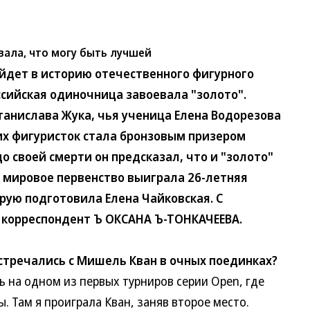
вала, что могу быть лучшей
дет в историю отечественного фигурного
ссийская одиночница завоевала "золото".
танислава Жука, чья ученица Елена Водорезова
ких фигуристок стала бронзовым призером
о своей смерти он предсказал, что и "золото"
И мировое первенство выиграла 26-летняя
ую подготовила Елена Чайковская. С
 корреспондент Ъ ОКСАНА Ъ-ТОНКАЧЕЕВА.
тречались с Мишель Кван в очных поединках?
на одном из первых турниров серии Open, где
 Там я проиграла Кван, заняв второе место.