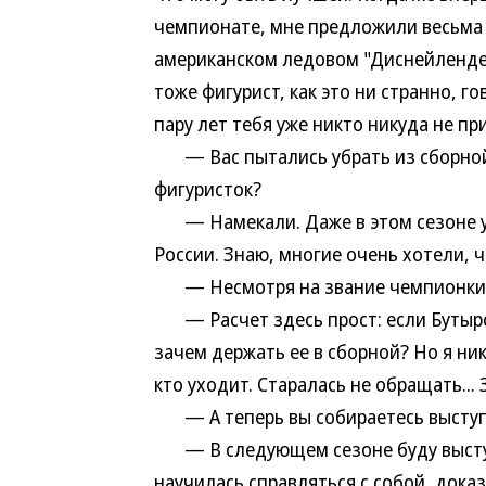
чемпионате, мне предложили весьма 
американском ледовом "Диснейленде"
тоже фигурист, как это ни странно, г
пару лет тебя уже никто никуда не пр
— Вас пытались убрать из сборной
фигуристок?
— Намекали. Даже в этом сезоне у 
России. Знаю, многие очень хотели, ч
— Несмотря на звание чемпионки
— Расчет здесь прост: если Бутырс
зачем держать ее в сборной? Но я ни
кто уходит. Старалась не обращать... 
— А теперь вы собираетесь выступ
— В следующем сезоне буду выступа
научилась справляться с собой, доказ