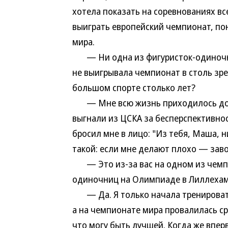
хотела показать на соревнованиях все
выиграть европейский чемпионат, пон
мира.
— Ни одна из фигуристок-одиночни
не выигрывала чемпионат в столь зре
большом спорте столько лет?
— Мне всю жизнь приходилось доказ
выгнали из ЦСКА за бесперспективнос
бросил мне в лицо: "Из тебя, Маша, н
такой: если мне делают плохо — заво
— Это из-за вас на одном из чемпи
одиночниц на Олимпиаде в Лиллеха
— Да. Я только начала тренироватьс
а на чемпионате мира провалилась ср
что могу быть лучшей. Когда же впе