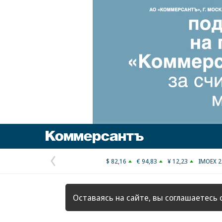
Коммерсантъ
$ 82,16
€ 94,83
¥ 12,23
IMOEX 2
Предыдущая
страница
Оставаясь на сайте, вы соглашаетесь 