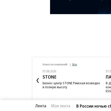
Новости компаний
Все
07.08.2026
07.
STONE
П
Бизнес-центр STONE Римская возведен
В Д
в полную высоту
ком
ESG
Лента
Моя лента
В России ночью с