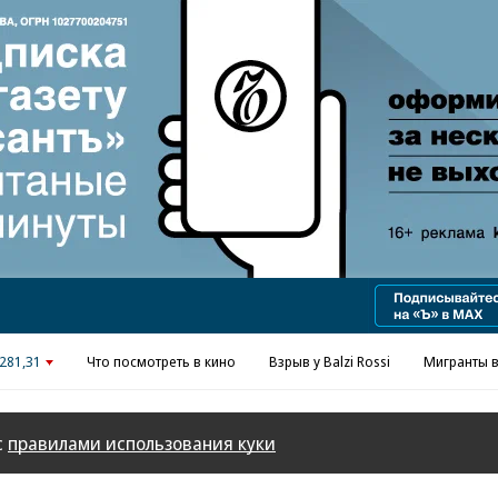
Реклама в «Ъ» www.kommersant.ru/ad
281,31
Что посмотреть в кино
Взрыв у Balzi Rossi
Мигранты в
с
правилами использования куки