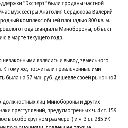
поддержки "Эксперт" были проданы частной
сейчас муж сестры Анатолия Сердюкова Валерий
ородный комплекс общей площадью 800 кв. м.
 прошлого года скандал в Минобороны, объект
ию в марте текущего года.
о незаконными являлись и вывод земельного
. К тому же, посчитали привлеченные ими
ь была на 57 млн руб. дешевле своей рыночной
ях должностных лиц Минобороны и других
аки преступлений, предусмотренных ч. 4 ст. 159
 в особо крупном размере") и ч. 3 ст. 285 УК
ми полномочиями, повлекшее тяжкие