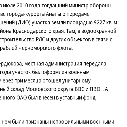
в июле 2010 года тогдашний министр обороны
аве города-курорта Анапы о передаче
ений (ДИО) участка земли площадью 9227 кв. м
йона Краснодарского края. Там, в водоохранной
троительство РЛС и других объектов в связи с
раблей Черноморского флота.
ердюкова, местная администрация передала
 года участок был оформлен военным
 через три месяца отошел унитарному
ый склад Московского округа ВВС и ПВО". А
енного ОАО был внесен в уставный фонд
на нем были признаны непрофильными военными