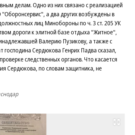
вным делам. Одно из них связано с реализацией
"Оборонсервис", а два других возбуждены в
олжностных лиц Минобороны по ч. 3 ст. 205 УК
ством дороги к элитной базе отдыха "Житное",
ринадлежавшей Валерию Пузикову, а также с
т господина Сердюкова Генрих Падва сказал,
 проверке следственных органов. Что касается
олия Сердюкова, по словам защитника, не
аснодар
Развернуть на весь экран