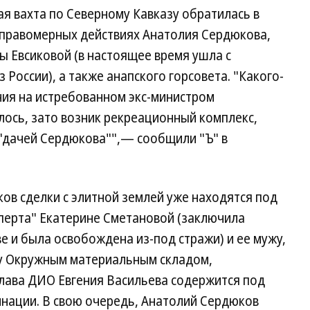
я вахта по Северному Кавказу обратилась в
неправомерных действиях Анатолия Сердюкова,
ы Евсиковой (в настоящее время ушла с
 России), а также анапского горсовета. "Какого-
ия на истребованном экс-министром
лось, зато возник рекреационный комплекс,
"дачей Сердюкова"",— сообщили "Ъ" в
ов сделки с элитной землей уже находятся под
сперта" Екатерине Сметановой (заключила
е и была освобождена из-под стражи) и ее мужу,
у Окружным материальным складом,
лава ДИО Евгения Васильева содержится под
нации. В свою очередь, Анатолий Сердюков