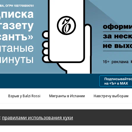
Реклама в «Ъ» www.kommersant.ru/ad
Взрыв у Balzi Rossi
Мигранты в Испании
Навстречу выборам
с
правилами использования куки