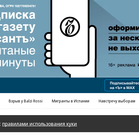
Реклама в «Ъ» www.kommersant.ru/ad
Взрыв у Balzi Rossi
Мигранты в Испании
Навстречу выборам
с
правилами использования куки