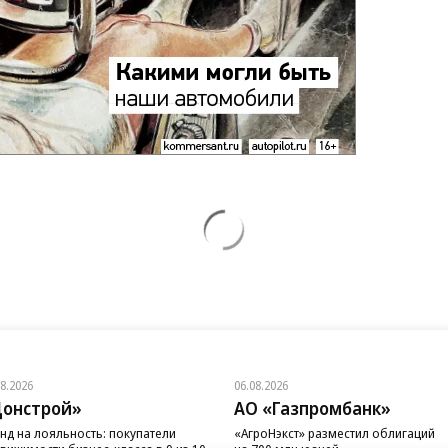
08.2026
06.08.2026
онстрой»
АО «Газпромбанк»
нд на лояльность: покупатели
«АгроНэкст» разместил облигаций