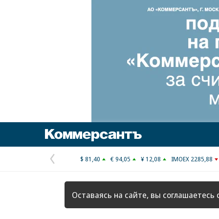
Коммерсантъ
$ 81,40
€ 94,05
¥ 12,08
IMOEX 2285,88
Предыдущая
страница
Оставаясь на сайте, вы соглашаетесь 