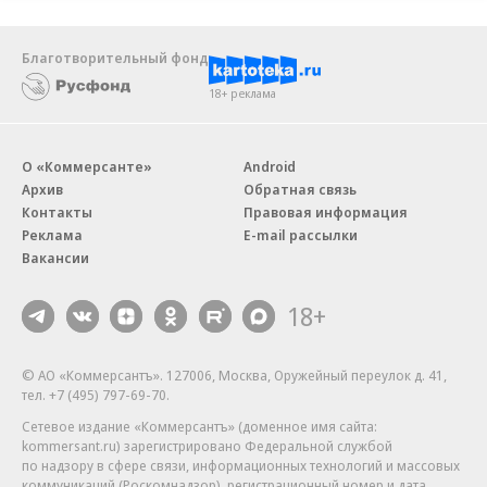
Новости компаний
Все
07.08.2026
07.08.2026
STONE
ПАО ДОМ.РФ
Бизнес-центр STONE Римская
В ДОМ.РФ рассказали, как
возведен в полную высоту
крупным компаниям эффектив
реализовывать ESG-стратегию
Благотворительный фонд
18+ реклама
О «Коммерсанте»
Android
Архив
Обратная связь
Контакты
Правовая информация
Реклама
E-mail рассылки