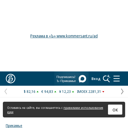
Реклама в «Ъ» www.kommersant.ru/ad
Коммерсантъ
Вход
$ 82,16
€ 94,83
¥ 12,23
IMOEX 2281,31
Предыдущая
С
страница
с
Оставаясь на сайте, вы соглашаетесь с
правилами использования
ОК
куки
Прикамье