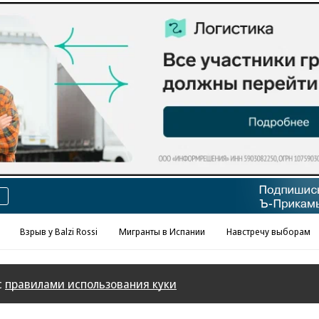
Реклама в «Ъ» www.kommersant.ru/ad
Взрыв у Balzi Rossi
Мигранты в Испании
Навстречу выборам
с
правилами использования куки