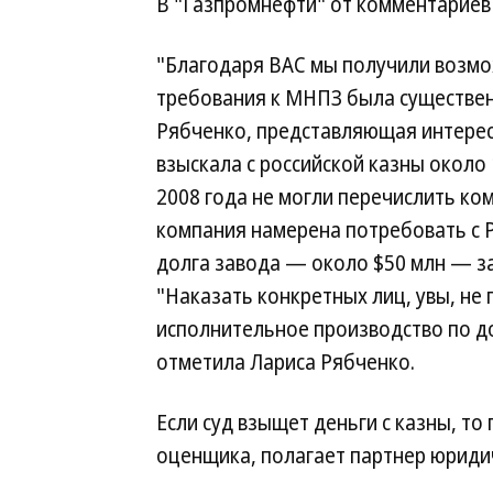
В "Газпромнефти" от комментариев 
"Благодаря ВАС мы получили возмо
требования к МНПЗ была существе
Рябченко, представляющая интересы
взыскала с российской казны около 
2008 года не могли перечислить ко
компания намерена потребовать с Р
долга завода — около $50 млн — за
"Наказать конкретных лиц, увы, не 
исполнительное производство по дол
отметила Лариса Рябченко.
Если суд взыщет деньги с казны, то
оценщика, полагает партнер юридич