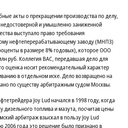
бные акты о прекращении производства по делу,
ть недостоверной и умышленно заниженной
ества выступало право требования
кому нефтеперерабатывающему заводу (МНПЗ)
 проценты в размере 8% годовых), которое ООО
лн руб. Коллегия ВАС, передавшая дело для
 что оценка носит рекомендательный характер
иванию в отдельном иске. Дело возвращено на
шано по существу арбитражным судом Москвы.
тетрейдера Joy Lud начался в 1998 году, когда
ку дизельного топлива и мазута, посчитав цены
мский арбитраж взыскал в пользу Joy Lud
ю 2006 года это решение было признано в