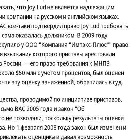
зать, что Joy Lud не является надлежащим
ии компании на русском и английском языках.
ВАС все-таки подтвердил право Joy Lud требовать
о сама оказалась должником.
В 2009 году
екупило у ООО "Компания "Импэкс-Плюс"" право
для взыскания которого приставы арестовали
в России — его право требования к МНПЗ.
коло $50 млн с учетом процентов, был оценен
 сочтя эту оценку заниженной, обратилась в суд.
ества, проводимой по инициативе приставов,
сьмо ВАС 2005 года и закон "Об
о не позволяли, поскольку результаты оценки
а. Но 1 февраля 2008 года закон был изменен и
привлекать оценщика и давал возможность