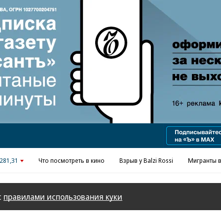
Реклама в «Ъ» www.kommersant.ru/ad
281,31
Что посмотреть в кино
Взрыв у Balzi Rossi
Мигранты в
с
правилами использования куки