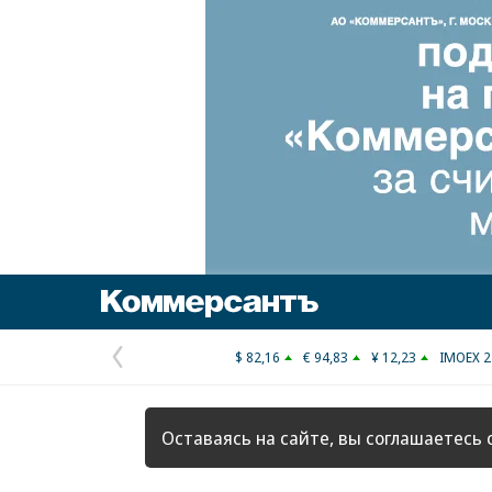
Коммерсантъ
$ 82,16
€ 94,83
¥ 12,23
IMOEX 2
Предыдущая
страница
Оставаясь на сайте, вы соглашаетесь 