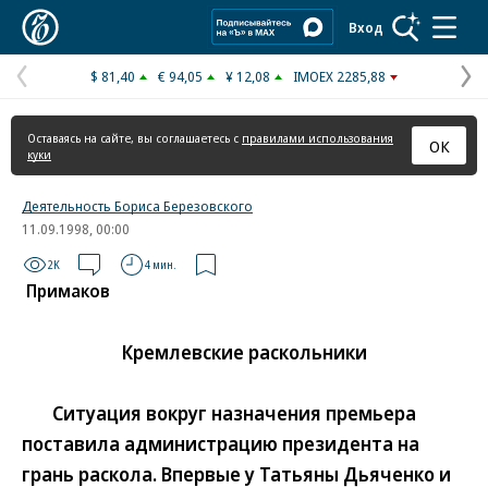
Коммерсантъ
Вход
$ 81,40
€ 94,05
¥ 12,08
IMOEX 2285,88
Предыдущая
С
страница
с
Оставаясь на сайте, вы соглашаетесь с
правилами использования
ОК
куки
Деятельность Бориса Березовского
11.09.1998, 00:00
2K
4 мин.
Примаков
Кремлевские раскольники
Ситуация вокруг назначения премьера
поставила администрацию президента на
грань раскола. Впервые у Татьяны Дьяченко и