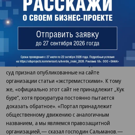
государства».
Лидер «Кук буре» Азат Сальманов узнал о начале
доследственной проверки и решении суда от
корреспондента „Ъ“. «Мне ничего об этом не
известно. Никто не звонил, никуда не вызывали,
документов не запрашивали»,— сказал он.
Общественник заявил, что «не в курсе» также, что
суд признал опубликованные на сайте
организации статьи «экстремистскими». К тому
же, «официально этот сайт не принадлежит „Кук
буре“, хотя прокуратура постоянно пытается
доказать обратное». «Портал принадлежит
общественному движению с аналогичным
названием, а мы являемся правозащитной
организацией,— сказал господин Сальманов.—