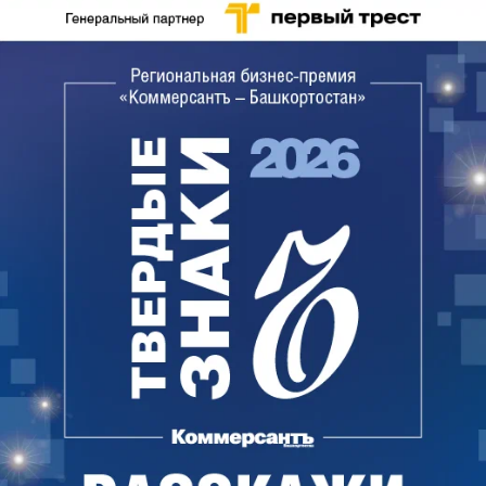
национальная организация «Кук буре» (с
башкирского — «серые» или «небесные волки»)
существует с 2007 года. Источники
финансирования организация не раскрывает. В
ходе двух последних федеральных
избирательных кампаний активисты «Кук буре»
проводили митинги в защиту честных выборов. В
июне текущего года (см. „Ъ“ от 29 июня) движение
объявило о создании политического альянса с
казанской общественной организацией
«Азатлык». Активисты двух организаций
совместно выступили против переименования
должностей «президентов» республик.
Требование федерального центра об этом они
расценили как «антиконституционное» и
способствующее «созданию унитарного