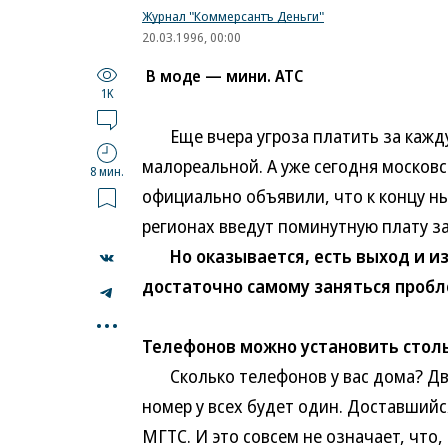
Журнал "Коммерсантъ Деньги"
20.03.1996, 00:00
В моде — мини. АТС
1K
Еще вчера угроза платить за кажду
малореальной. А уже сегодня москов
8 мин.
официально объявили, что к концу ны
регионах введут поминутную плату за
Но оказывается, есть выход и из 
достаточно самому заняться проб
...
Телефонов можно установить столь
Сколько телефонов у вас дома? Два
номер у всех будет один. Доставшийс
МГТС. И это совсем не означает, что,