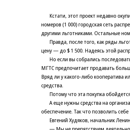
Кстати, этот проект недавно окупи
номеров (1 000) городская сеть расп
другими льготниками. Остальные номе
Правда, после того, как ряды льгот
цену — до $ 1 500. Надеясь этой расп
Но если вы собрались последовать 
МГТС предпочитает продавать больш
Вряд ли у какого-либо кооператива и
средства.
Потому что эта покупка обойдется м
А еще нужны средства на организац
обеспечение. Так что позволить себе
Евгений Худяков, начальник Ленинс
— Мы не препятствуем деятельност