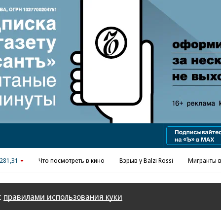
281,31
Что посмотреть в кино
Взрыв у Balzi Rossi
Мигранты в
с
правилами использования куки