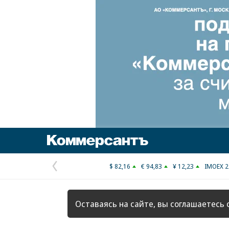
Коммерсантъ
$ 82,16
€ 94,83
¥ 12,23
IMOEX 2
Предыдущая
страница
Оставаясь на сайте, вы соглашаетесь 