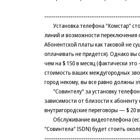
---------------------------------------------------
Установка телефона "Комстар" стоит 
линий и возможности переключения 
Абонентской платы как таковой не су
оплачивать не придется). Однако вы 
чем на $ 150 в месяц (фактически эт
стоимость ваших междугородных звонк
город некому, вы все равно должны э
"Совинтелу" за установку телефона 
зависимости от близости к абоненту 
внутригородские переговоры — $ 20 в
Обслуживание видеотелефона (если
"Совинтела" ISDN) будет стоить около
---------------------------------------------------