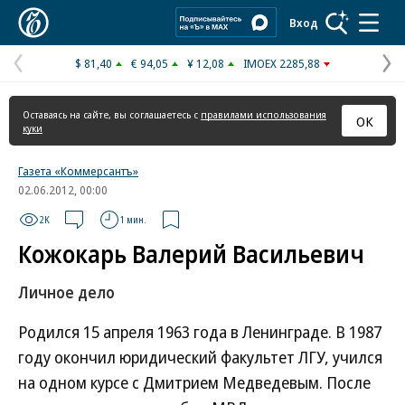
Коммерсантъ
Вход
$ 81,40
€ 94,05
¥ 12,08
IMOEX 2285,88
Предыдущая
С
страница
с
Оставаясь на сайте, вы соглашаетесь с
правилами использования
ОК
куки
Газета «Коммерсантъ»
02.06.2012, 00:00
2K
1 мин.
Кожокарь Валерий Васильевич
Личное дело
Родился 15 апреля 1963 года в Ленинграде. В 1987
году окончил юридический факультет ЛГУ, учился
на одном курсе с Дмитрием Медведевым. После