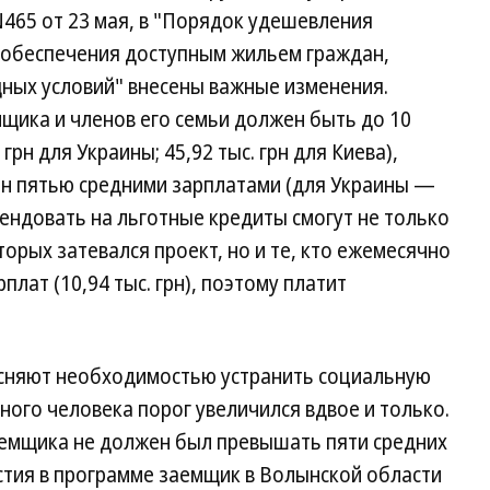
465 от 23 мая, в "Порядок удешевления
 обеспечения доступным жильем граждан,
ных условий" внесены важные изменения.
щика и членов его семьи должен быть до 10
грн для Украины; 45,92 тыс. грн для Киева),
ен пятью средними зарплатами (для Украины —
етендовать на льготные кредиты смогут не только
орых затевался проект, но и те, кто ежемесячно
лат (10,94 тыс. грн), поэтому платит
сняют необходимостью устранить социальную
ного человека порог увеличился вдвое и только.
емщика не должен был превышать пяти средних
астия в программе заемщик в Волынской области