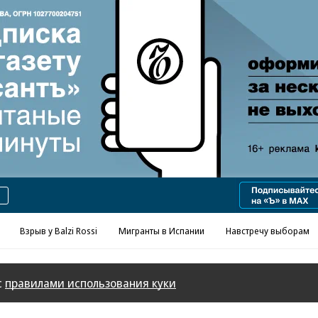
Реклама в «Ъ» www.kommersant.ru/ad
Взрыв у Balzi Rossi
Мигранты в Испании
Навстречу выборам
с
правилами использования куки