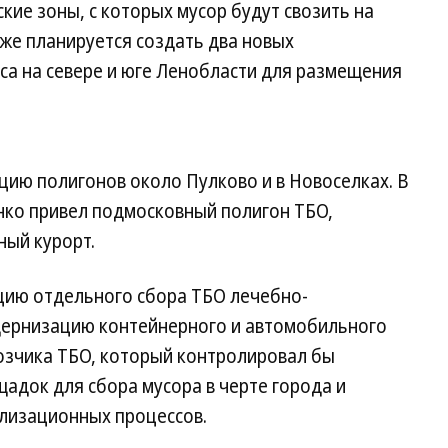
кие зоны, с которых мусор будут свозить на
же планируется создать два новых
а на севере и юге Ленобласти для размещения
цию полигонов около Пулково и в Новоселках. В
нко привел подмосковный полигон ТБО,
ый курорт.
цию отдельного сбора ТБО лечебно-
дернизацию контейнерного и автомобильного
возчика ТБО, который контролировал бы
щадок для сбора мусора в черте города и
илизационных процессов.