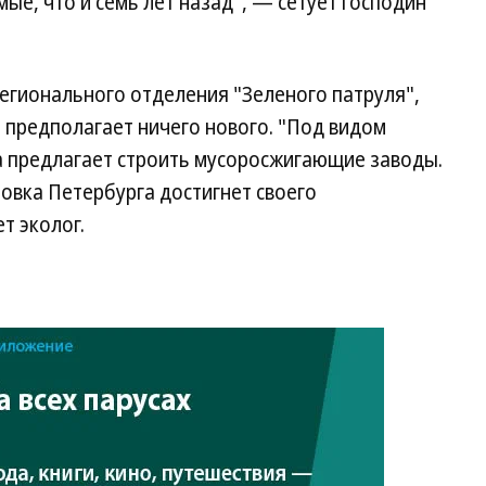
мые, что и семь лет назад", — сетует господин
егионального отделения "Зеленого патруля",
е предполагает ничего нового. "Под видом
 предлагает строить мусоросжигающие заводы.
овка Петербурга достигнет своего
т эколог.