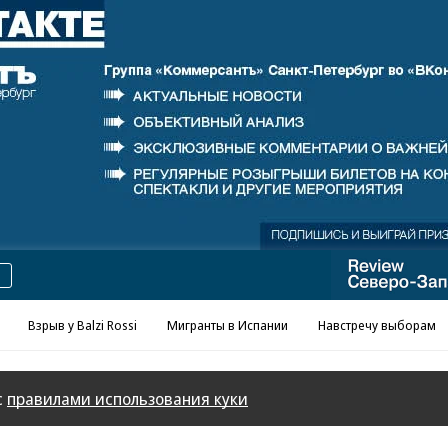
Реклама в «Ъ» www.kommersant.ru/ad
Взрыв у Balzi Rossi
Мигранты в Испании
Навстречу выборам
с
правилами использования куки