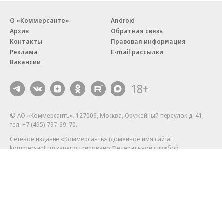
О «Коммерсанте»
Android
Архив
Обратная связь
Контакты
Правовая информация
Реклама
E-mail рассылки
Вакансии
18+
© АО «Коммерсантъ». 127006, Москва, Оружейный переулок д. 41,
тел. +7 (495) 797-69-70.
Сетевое издание «Коммерсантъ» (доменное имя сайта:
kommersant.ru) зарегистрировано Федеральной службой
по надзору в сфере связи, информационных технологий и массовых
коммуникаций (Роскомнадзор), регистрационный номер и дата
принятия решения о регистрации: серия
Эл № ФС77-76922
от 11 октября 2019 г.
Партнерские проекты/материалы, новости компаний, материалы
с пометкой «Промо» и «Официальное сообщение» опубликованы
на коммерческой основе.