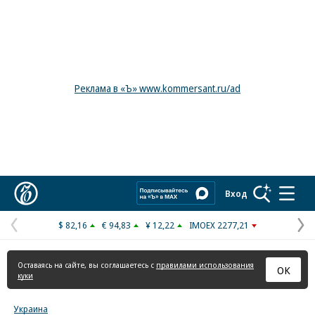
Реклама в «Ъ» www.kommersant.ru/ad
Коммерсантъ
Вход
$ 82,16
€ 94,83
¥ 12,22
IMOEX 2277,21
Предыдущая
С
страница
с
Оставаясь на сайте, вы соглашаетесь с
правилами использования
ОК
куки
Украина