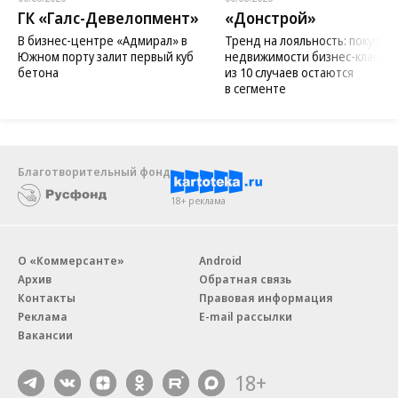
ГК «Галс-Девелопмент»
«Донстрой»
В бизнес-центре «Адмирал» в
Тренд на лояльность: покупат
Южном порту залит первый куб
недвижимости бизнес-класса в
бетона
из 10 случаев остаются
в сегменте
Благотворительный фонд
18+ реклама
О «Коммерсанте»
Android
Архив
Обратная связь
Контакты
Правовая информация
Реклама
E-mail рассылки
Вакансии
18+