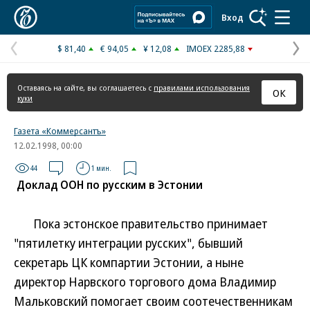
Коммерсантъ
Вход
$ 81,40
€ 94,05
¥ 12,08
IMOEX 2285,88
Предыдущая
С
страница
с
Оставаясь на сайте, вы соглашаетесь с
правилами использования
ОК
куки
Газета «Коммерсантъ»
12.02.1998, 00:00
44
1 мин.
Доклад ООН по русским в Эстонии
Пока эстонское правительство принимает
"пятилетку интеграции русских", бывший
секретарь ЦК компартии Эстонии, а ныне
директор Нарвского торгового дома Владимир
Мальковский помогает своим соотечественникам