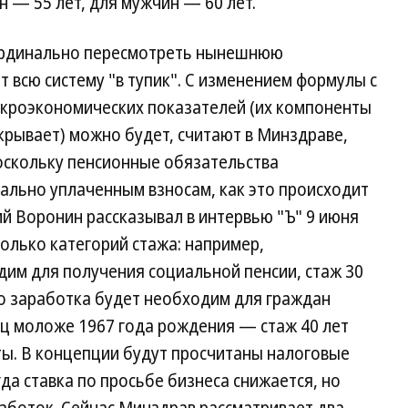
н — 55 лет, для мужчин — 60 лет.
ардинально пересмотреть нынешнюю
 всю систему "в тупик". С изменением формулы с
акроэкономических показателей (их компоненты
крывает) можно будет, считают в Минздраве,
оскольку пенсионные обязательства
ально уплаченным взносам, как это происходит
ий Воронин рассказывал в интервью "Ъ" 9 июня
колько категорий стажа: например,
дим для получения социальной пенсии, стаж 30
го заработка будет необходим для граждан
иц моложе 1967 года рождения — стаж 40 лет
ты. В концепции будут просчитаны налоговые
а ставка по просьбе бизнеса снижается, но