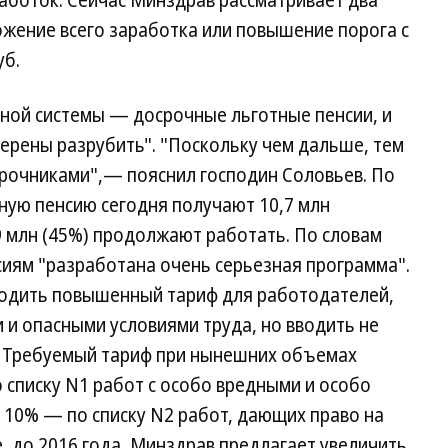
боток. Сейчас Минздрав рассматривает два
ение всего заработка или повышение порога с
уб.
ной системы — досрочные льготные пенсии, и
мерены разрубить". "Поскольку чем дальше, тем
срочниками",— пояснил господин Соловьев. По
ную пенсию сегодня получают 10,7 млн
,9 млн (45%) продолжают работать. По словам
иям "разработана очень серьезная программа".
вводить повышенный тариф для работодателей,
и опасными условиями труда, но вводить не
". Требуемый тариф при нынешних объемах
 списку N1 работ с особо вредными и особо
 10% — по списку N2 работ, дающих право на
, до 2016 года, Минздрав предлагает увеличить