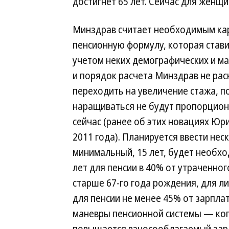
достигнет 65 лет. Сейчас для женщи
Минздрав считает необходимым к
пенсионную формулу, которая ставит
учетом неких демографических и м
и порядок расчета Минздрав не рас
переходить на увеличение стажа, п
наращиваться не будут пропорцион
сейчас (ранее об этих новациях Юр
2011 года). Планируется ввести нес
минимальный, 15 лет, будет необхо
лет для пенсии в 40% от утраченно
старше 67-го года рождения, для л
для пенсии не менее 45% от зарпла
маневры пенсионной системы — когд