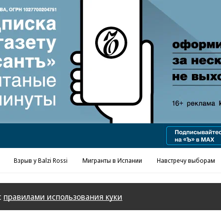
Реклама в «Ъ» www.kommersant.ru/ad
Взрыв у Balzi Rossi
Мигранты в Испании
Навстречу выборам
с
правилами использования куки