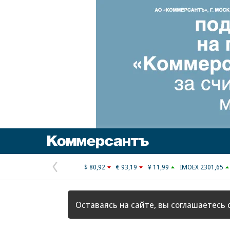
Коммерсантъ
$ 80,92
€ 93,19
¥ 11,99
IMOEX 2301,65
Предыдущая
страница
Оставаясь на сайте, вы соглашаетесь 