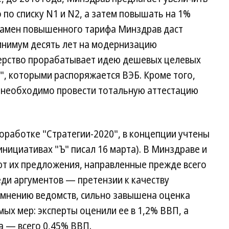
 по списку N1 и N2, а затем повышать на 1%
замен повышенного тарифа Минздрав даст
инимум десять лет на модернизацию
терство прорабатывает идею дешевых целевых
в", которыми распоряжается ВЭБ. Кроме того,
 необходимо провести тотальную аттестацию
оработке "Стратегии-2020", в концепции учтены
 инициативах "Ъ" писал 16 марта). В Минздраве и
т их предложения, направленные прежде всего
еди аргументов — претензии к качеству
о мнению ведомств, сильно завышена оценка
ых мер: эксперты оценили ее в 1,2% ВВП, а
а — всего 0,45% ВВП.