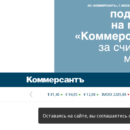
Коммерсантъ
$ 81,40
€ 94,05
¥ 12,08
IMOEX 2285,88
Предыдущая
страница
Оставаясь на сайте, вы соглашаетесь 