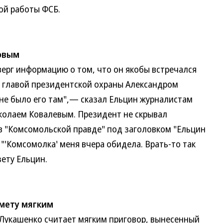
ой работы ФСБ.
ковым
рг информацию о том, что он якобы встречался
м главой президентской охраны Александром
, не было его там",— сказал Ельцин журналистам
колаем Ковалевым. Президент не скрывал
в "Комсомольской правде" под заголовком "Ельцин
 "'Комсомолка' меня вчера обидела. Врать-то так
зету Ельцин.
мету мягким
укашенко считает мягким приговор, вынесенный