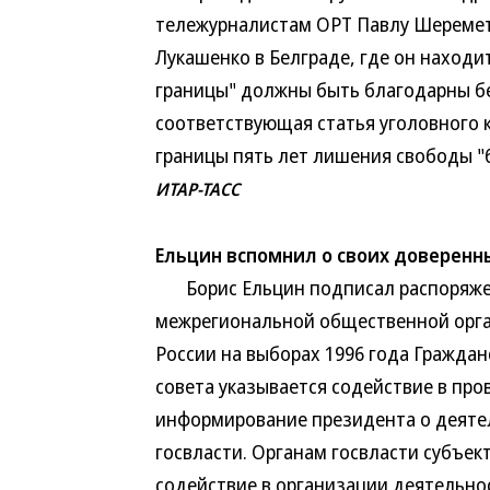
тележурналистам ОРТ Павлу Шеремет
Лукашенко в Белграде, где он наход
границы" должны быть благодарны бе
соответствующая статья уголовного 
границы пять лет лишения свободы "б
ИТАР-ТАСС
Ельцин вспомнил о своих доверенн
Борис Ельцин подписал распоряжен
межрегиональной общественной орга
России на выборах 1996 года Граждан
совета указывается содействие в про
информирование президента о деяте
госвласти. Органам госвласти субъе
содействие в организации деятельно