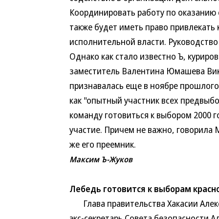
Координировать работу по оказанию 
также будет иметь право привлекать
исполнительной власти. Руководство 
Однако как стало известно Ъ, куриро
заместитель Валентина Юмашева Вик
признавалась еще в ноябре прошлого
как "опытный участник всех предвыб
команду готовиться к выбором 2000 го
участие. Причем не важно, говорила 
же его преемник.
Максим Ъ-Жуков
Лебедь готовится к выборам красн
Глава правительства Хакасии Алексе
экс-секретарь Совета безопасности А