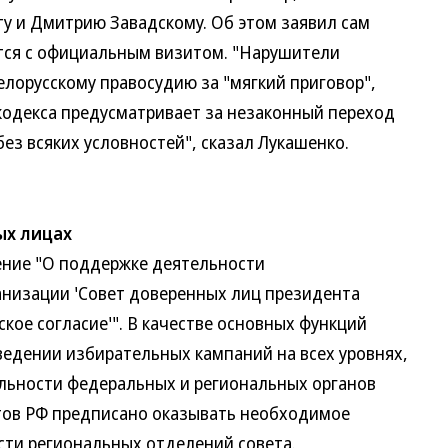
у и Дмитрию Завадскому. Об этом заявил сам
ится с официальным визитом. "Нарушители
лорусскому правосудию за "мягкий приговор",
кодекса предусматривает за незаконный переход
ез всяких условностей", сказал Лукашенко.
ых лицах
ие "О поддержке деятельности
низации 'Совет доверенных лиц президента
ское согласие'". В качестве основных функций
ведении избирательных кампаний на всех уровнях,
льности федеральных и региональных органов
ктов РФ предписано оказывать необходимое
сти региональных отделений совета.