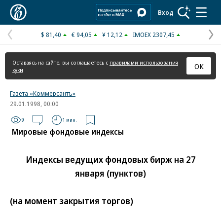
Коммерсантъ
Вход
$ 81,40
€ 94,05
¥ 12,12
IMOEX 2307,45
Предыдущая
С
страница
с
Оставаясь на сайте, вы соглашаетесь с
правилами использования
ОК
куки
Газета «Коммерсантъ»
29.01.1998, 00:00
9
1 мин.
Мировые фондовые индексы
Индексы ведущих фондовых бирж на 27
января (пунктов)
(на момент закрытия торгов)