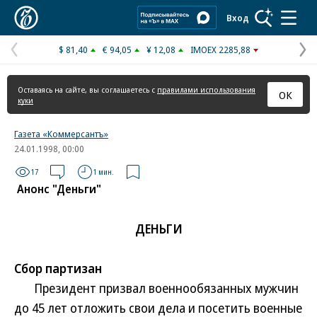
Коммерсантъ
Вход
$ 81,40
€ 94,05
¥ 12,08
IMOEX 2285,88
Предыдущая
С
страница
с
Оставаясь на сайте, вы соглашаетесь с
правилами использования
ОК
куки
Газета «Коммерсантъ»
24.01.1998, 00:00
17
1 мин.
Анонс "Деньги"
ДЕНЬГИ
Сбор партизан
Президент призвал военнообязанных мужчин
до 45 лет отложить свои дела и посетить военные