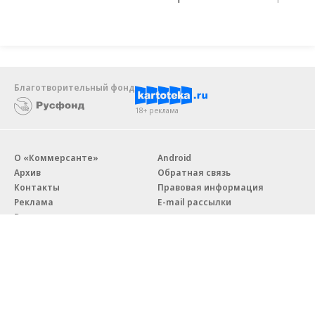
Благотворительный фонд
18+ реклама
О «Коммерсанте»
Android
Архив
Обратная связь
Контакты
Правовая информация
Реклама
E-mail рассылки
Вакансии
18+
© АО «Коммерсантъ». 127006, Москва, Оружейный переулок д. 41,
тел. +7 (495) 797-69-70.