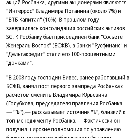
акций Росбанка, другими акционерами являются
"Интеррос" Владимира Потанина (около 7%) и
"ВТБ Капитал" (10%). В прошлом году
завершилась консолидация российских активов
SG. К Росбанку был присоединен банк "Сосьете
Женераль Восток" (БСЖВ), а банки "Русфинанс" и
"Дельтакредит" стали его 100-процентными
"дочками".
"В 2008 году господин Вивес, ранее работавший в
БСЖВ, занял пост первого зампреда Росбанка с
расчетом сменить Владимира Юрьевича
(Голубкова, председателя правления Росбанка.
—
"Ъ"
),— рассказывает источник "Ъ", близкий к
топ-менеджменту Росбанка.— Фактически он
получил широкие полномочия по управлению
банком, во многом дублирующие функции